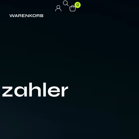
0
WARENKORB
lzahler