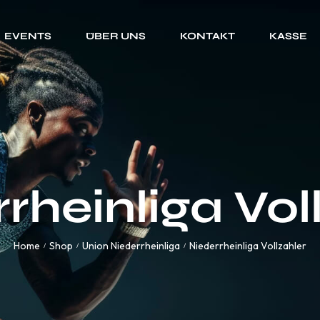
EVENTS
ÜBER UNS
KONTAKT
KASSE
rheinliga Vol
Home
Shop
Union Niederrheinliga
Niederrheinliga Vollzahler
/
/
/